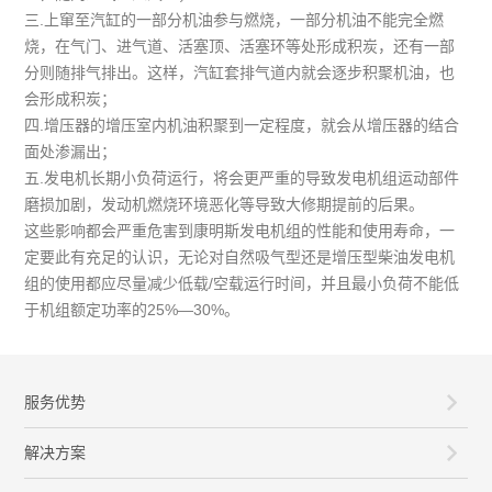
三.上窜至汽缸的一部分机油参与燃烧，一部分机油不能完全燃
烧，在气门、进气道、活塞顶、活塞环等处形成积炭，还有一部
分则随排气排出。这样，汽缸套排气道内就会逐步积聚机油，也
会形成积炭；
四.增压器的增压室内机油积聚到一定程度，就会从增压器的结合
面处渗漏出；
五.发电机长期小负荷运行，将会更严重的导致发电机组运动部件
磨损加剧，发动机燃烧环境恶化等导致大修期提前的后果。
这些影响都会严重危害到康明斯发电机组的性能和使用寿命，一
定要此有充足的认识，无论对自然吸气型还是增压型柴油发电机
组的使用都应尽量减少低载/空载运行时间，并且最小负荷不能低
于机组额定功率的25%—30%。
服务优势
解决方案